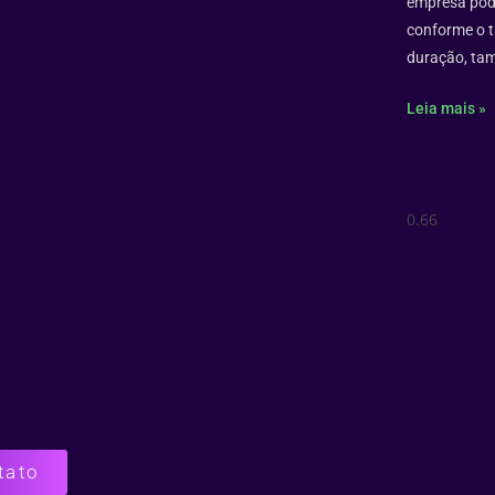
empresa pode
conforme o t
duração, ta
Leia mais »
tato