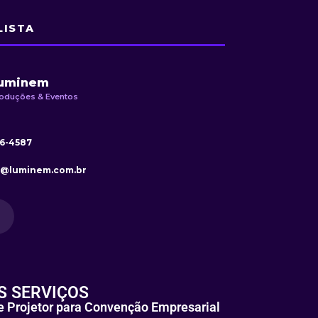
LISTA
uminem
oduções & Eventos
26-4587
o@luminem.com.br
S SERVIÇOS
e Projetor para Convenção Empresarial