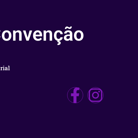
 Convenção
rial