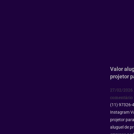
Valor alu
projetor 
27/02/2026
comentário
(11) 97326-
Instagram Va
projetor par
aluguel de pr