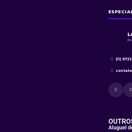
ESPECIA
L
Pr
(11) 973
contat
OUTRO
Aluguel d